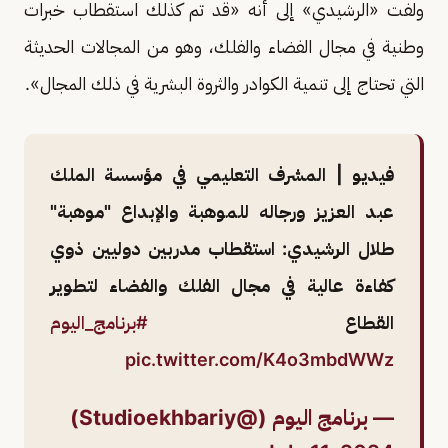
ولفت «الرشيدي» إلى أنه «قد تم كذلك استقطاب خبرات
وطنية في مجال الفضاء والفلك، وهو من المجالات الحديثة
التي تحتاج إلى تنمية الكوادر والثروة البشرية في ذلك المجال».
فيديو | المشرف التعليمي في مؤسسة الملك
عبد العزيز ورجاله للموهبة والإبداع "موهبة"
طلال الرشيدي: استقطاب مدربين دوليين ذوي
كفاءة عالية في مجال الفلك والفضاء لتطوير
القطاع
#برنامج_اليوم
pic.twitter.com/K4o3mbdWWz
— برنامج اليوم (@Studioekhbariy)