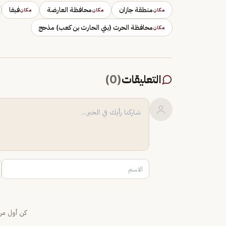
منطقة جازان
محافظة العارضة
فيفا
مكان
مكان
مكان
محافظة الحرث (بني الحارث بن كعب) مذحج
مكان
التعليقات
(
0
)
كن أول من 