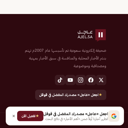
صحيفة إلكترونية سعودية تم تأسيسها عام 2007م تهتم
بنشر الأخبار المحلية والمنافسة في سبق الأخبار بمهنية
ومصداقية وموضوعية
★
اجعل «عاجل» مصدرك المفضل في قوقل
اجعل «عاجل» مصدرك المفضل في قوقل
★
تفعيل الآن
لتظهر أخبارنا أولاً ضمن «أهم الأخبار» في نتائج البحث
جميع الحقوق محفوظة لـ شركة إيجاز للنشر الإلكتروني المالكة لصحيفة عاجل