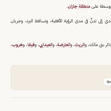
ر متوسطة على
منطقة جازان
.
 إلى تدنٍّ في مدى الرؤية الأفقية، وتساقط البرد، وجريان
دائر بني مالك، و
الريث
، و
العارضة
، و
العيدابي
، و
فيفا
، و
هروب
،
Gr