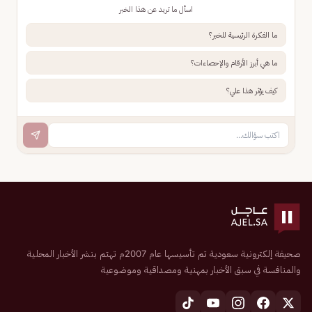
اسأل ما تريد عن هذا الخبر
ما الفكرة الرئيسية للخبر؟
ما هي أبرز الأرقام والإحصاءات؟
كيف يؤثر هذا علي؟
صحيفة إلكترونية سعودية تم تأسيسها عام 2007م تهتم بنشر الأخبار المحلية
والمنافسة في سبق الأخبار بمهنية ومصداقية وموضوعية