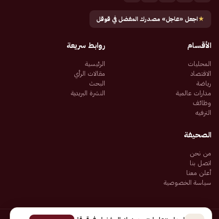
★
اجعل «عاجل» مصدرك المفضل في قوقل
الأقسام
روابط سريعة
المحليات
الرئيسية
الاقتصاد
مقالات الرأي
رياضة
البحث
مدارات عالمية
النشرة البريدية
وظائف
الترفيه
الصحيفة
من نحن
اتصل بنا
أعلن معنا
سياسة الخصوصية