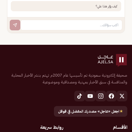
كيف يؤثر هذا علي؟
صحيفة إلكترونية سعودية تم تأسيسها عام 2007م تهتم بنشر الأخبار المحلية
والمنافسة في سبق الأخبار بمهنية ومصداقية وموضوعية
★
اجعل «عاجل» مصدرك المفضل في قوقل
الأقسام
روابط سريعة