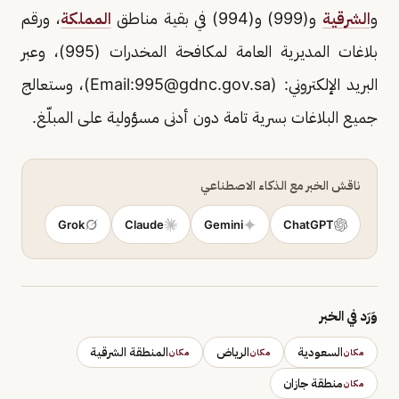
و
الشرقية
و(999) و(994) في بقية مناطق
المملكة
، ورقم
بلاغات المديرية العامة لمكافحة المخدرات (995)، وعبر
البريد الإلكتروني: (Email:
995@gdnc.gov.sa
)، وستعالج
جميع البلاغات بسرية تامة دون أدنى مسؤولية على المبلّغ.
ناقش الخبر مع الذكاء الاصطناعي
Grok
Claude
Gemini
ChatGPT
وَرَد في الخبر
السعودية
الرياض
المنطقة الشرقية
مكان
مكان
مكان
منطقة جازان
مكان