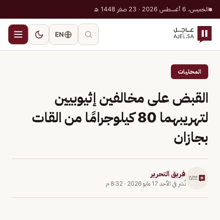
الخميس، 6 أغسطس 2026 · 23 صفر 1448 هـ
EN
المحليات
القبض على مخالفين إثيوبيين
لتهريبهما 80 كيلوجرامًا من القات
بجازان
فريق التحرير
نُشر في
الأحد 17 مايو 2026
·
8:32 م