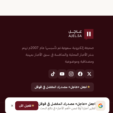
صحيفة إلكترونية سعودية تم تأسيسها عام 2007م تهتم
بنشر الأخبار المحلية والمنافسة في سبق الأخبار بمهنية
ومصداقية وموضوعية
★
اجعل «عاجل» مصدرك المفضل في قوقل
اجعل «عاجل» مصدرك المفضل في قوقل
★
تفعيل الآن
لتظهر أخبارنا أولاً ضمن «أهم الأخبار» في نتائج البحث
جميع الحقوق محفوظة لـ شركة إيجاز للنشر الإلكتروني المالكة لصحيفة عاجل