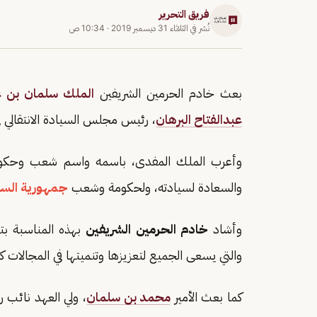
فريق التحرير
نُشر في
الثلاثاء 31 ديسمبر 2019
·
10:34 ص
بعث خادم الحرمين الشريفين
الملك سلمان بن عب
عبدالفتاح البرهان
، رئيس مجلس السيادة الانتقالي 
وأعرب الملك المفدى، باسمه واسم شعب وحكومة
والسعادة لسيادته، ولحكومة وشعب
جمهورية الس
وأشاد
خادم الحرمين الشريفين
بهذه المناسبة بتم
والتي يسعى الجميع لتعزيزها وتنميتها في المجالات كا
كما بعث الأمير
محمد بن سلمان
، ولي العهد نائب ر