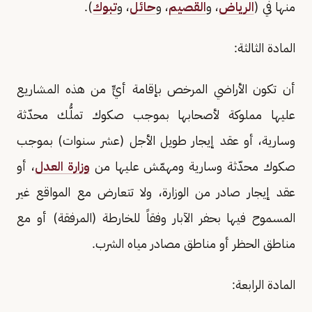
منها في (
الرياض
، و
القصيم
، و
حائل
، و
تبوك
).
المادة الثالثة:
أن تكون الأراضي المرخص بإقامة أيٍّ من هذه المشاريع
عليها مملوكة لأصحابها بموجب صكوك تملُّك محدّثة
وسارية، أو عقد إيجار طويل الأجل (عشر سنوات) بموجب
صكوك محدّثة وسارية ومهمّش عليها من
وزارة العدل
، أو
عقد إيجار صادر من الوزارة، ولا تتعارض مع المواقع غير
المسموح فيها بحفر الآبار وفقاً للخارطة (المرفقة) أو مع
مناطق الحظر أو مناطق مصادر مياه الشرب.
المادة الرابعة: