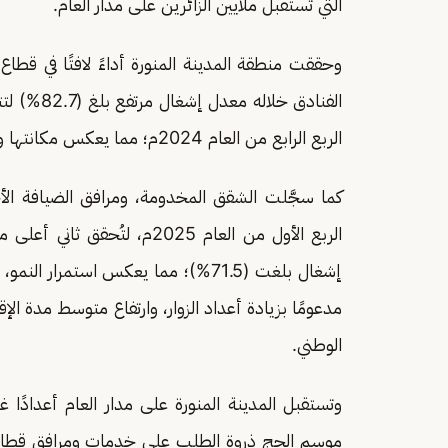
التي تستقبل ملايين الزائرين على مدار العام.
الفنادق خل
الربع الرابع من العام 2024م؛ مما يعكس مكانتها وجهة رئيسة تستقطب الزوار على مدار العام.
الربع الأول من العام 2025م، لتُحقق ثاني أعلى معدّل على مستوى المملكة بعد
إشغال بلغت (71.5%)؛ مما يعكس استمرا
مدعومًا بزيادة أعداد الزوار، وارتفاع متوسط مدة ال
الوطني.
وتستقبل المدينة المنورة على مدار العام أعدادًا 
موسم الحج ذروة الطلب على خدمات ومرافق قطاع ا