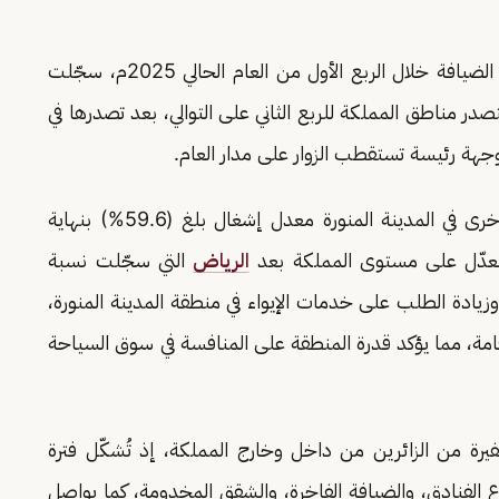
وحققت منطقة المدينة المنورة أداءً لافتًا في قطاع الضيافة خلال الربع الأول من العام الحالي 2025م، سجّلت
اله معدل إشغال مرتفع بلغ (82.7%) لتتصدر مناطق المملكة للربع الثاني على التوالي، بعد تصدرها في
كما سجَّلت الشقق المخدومة، ومرافق الضيافة الأخرى في المدينة المنورة معدل إشغال بلغ (59.6%) بنهاية
الرياض
التي سجّلت نسبة
ر النمو، وزيادة الطلب على خدمات الإيواء في منطقة المدينة المنورة،
إقامة، مما يؤكد قدرة المنطقة على المنافسة في سوق السياحة
غفيرة من الزائرين من داخل وخارج المملكة، إذ تُشكّل فترة
لفنادق، والضيافة الفاخرة، والشقق المخدومة، كما يواصل