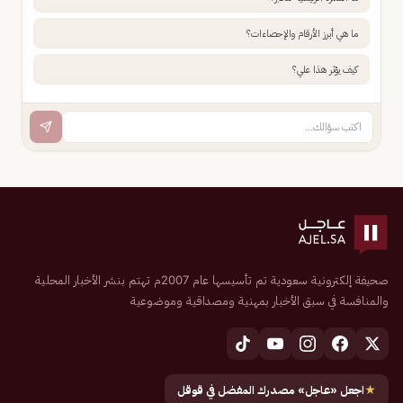
ما هي أبرز الأرقام والإحصاءات؟
كيف يؤثر هذا علي؟
صحيفة إلكترونية سعودية تم تأسيسها عام 2007م تهتم بنشر الأخبار المحلية
والمنافسة في سبق الأخبار بمهنية ومصداقية وموضوعية
★
اجعل «عاجل» مصدرك المفضل في قوقل