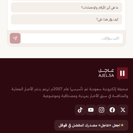
ما هي أبرز الأرقام والإحصاءات؟
كيف يؤثر هذا علي؟
صحيفة إلكترونية سعودية تم تأسيسها عام 2007م تهتم بنشر الأخبار المحلية
والمنافسة في سبق الأخبار بمهنية ومصداقية وموضوعية
★
اجعل «عاجل» مصدرك المفضل في قوقل