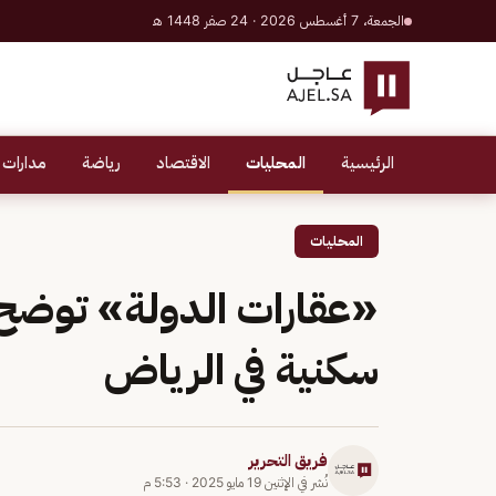
الجمعة، 7 أغسطس 2026 · 24 صفر 1448 هـ
الرئيسية
المحليات
الاقتصاد
رياضة
مدارات 
المحليات
«عقارات الدولة» توضح م
سكنية في الرياض
فريق التحرير
نُشر في
الإثنين 19 مايو 2025
·
5:53 م