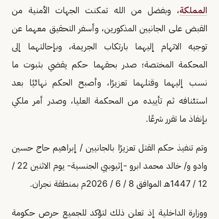
المملكة
، وبفضل من الله تمكنت الجهات الأمنية من
القبض على الجانيين المذكورين، وأسفر التحقيق معهما عن
توجيه الاتهام إليهما بارتكاب الجريمة، وبإحالتهما إلى
المحكمة المختصة؛ صدر بحقهما حكم يقضي بثبوت ما
نسب إليهما وقتلهما تعزيرًا، وأصبح الحكم نهائيًا بعد
استئنافه ثم تأييده من المحكمة العليا، وصدر أمر ملكي
بإنفاذ ما تقرر شرعًا.
وتم تنفيذ حكم القتل تعزيرًا بالجانيين / إبراهيم حاج حسين
وادو و/ خالد محمد ابرو -إثيوبيي الجنسية- يوم الاثنين 22 /
12 / 1447هـ الموافق 8 / 6 / 2026م بمنطقة نجران.
ووزارة الداخلية إذ تعلن ذلك لتؤكد للجميع حرص حكومة