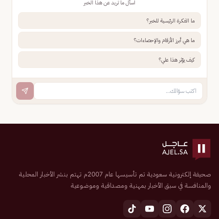
اسأل ما تريد عن هذا الخبر
ما الفكرة الرئيسية للخبر؟
ما هي أبرز الأرقام والإحصاءات؟
كيف يؤثر هذا علي؟
صحيفة إلكترونية سعودية تم تأسيسها عام 2007م تهتم بنشر الأخبار المحلية
والمنافسة في سبق الأخبار بمهنية ومصداقية وموضوعية