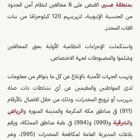
ب
منطقة عسير
، القبض على 6 مخالفين لنظام أمن الحدود
من الجنسية الإثيوبية، لتهريبهم 120 كيلوجرامًا من نبات
القات المخدر.
واستكملت الإجراءات النظامية الأولية بحق المخالفين
وسُلموا والمضبوطات لجهة الاختصاص.
‏‎وتهيب الجهات الأمنية بالإبلاغ عن كل ما يتوافر من معلومات
لدى المواطنين والمقيمين عن أي نشاطات ذات صلة
بتهريب أو ترويج المخدرات، وذلك من خلال الاتصال بالأرقام
(911) في مناطق مكة المكرمة والمدينة المنورة و
الرياض
و
الشرقية
و(999) و(994) في بقية مناطق المملكة، ورقم
بلاغات المديرية العامة لمكافحة المخدرات (995)، وعبر