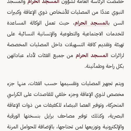
خصصت الرئاسة العامة لشؤون
المسجد الحرام
والمسجد
النبوي عددًا من المصلیات للأشخاص ذوي الإعاقة وكبیرات
السن ب
المسجد الحرام
، حيث تعمل الوكالة المساعدة
للخدمات الاجتماعية والتطوعية والإنسانية النسائية على
تھیئة وتقدیم كافة التسھیلات داخل المصلیات المخصصة
لزائرات
المسجد الحرام
من جمیع الفئات لأداء عباداتھن
بكل راحة وطمأنینة.
ويتم تجھیز المصلیات وتقسیمھا حسب الفئات، منها جزء
مخصص لذوي الإعاقة وجزء خلفي للقاصدات على الكراسي
المتحركة، وتوفیر العصا البیضاء للكفیفات من ذوات الإعاقة
البصریة، وكذلك توفير مصاحف برایل بنسختھا الورقیة
والإلكترونیة وتوزیعھا لمن تحتاجھا، بالإضافة للحوامل المرنة