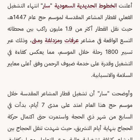
أعلنت
الخطوط الحديدية السعودية
"
سار
" انتهاء التشغيل
الفعلي لقطار المشاعر المقدسة لموسم حج عام 1447هـ،
حيث نقل القطار أكثر من 1.9 مليون راكب بين محطاته
التسع الواقعة في مشاعر
عرفات
و
مزدلفة
و
منى
، وذلك عبر
تسيير 1800 رحلة خلال الموسم، مما يعكس كفاءة في
التشغيل وقدرة على خدمة ضيوف الرحمن وفق أعلى معايير
السلامة والانسيابية.
وأوضحت "سار" أن تشغيل قطار المشاعر المقدسة خلال
موسم حج هذا العام امتد على مدى 7 أيام، بدأت في
السابع من شهر ذي الحجة واستمرت حتى اكتمال حركة
الحجاج بنهاية أيام التشريق، حيث شهدت تنقل الحجاج بين
المشاعر كثافة تشغيلية عالية جرى التعامل معها بكفاءة،