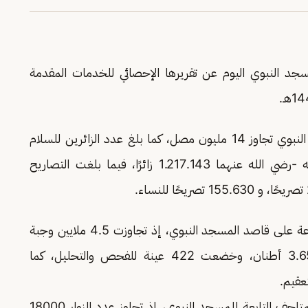
مسجد النبوي اليوم عن تقريرها الإحصائي للخدمات المقدمة
وأفاد التقرير أن إجمالي عدد المصلين في المسجد النبوي تجاوز 14 مليون مصل، كما بلغ عدد الزائرين للسلام
على رسول الله -صلى الله عليه وسلم- وصاحبيه -رضي الله عنهما 1.217.143 زائرًا، فيما بلغت التصاريح
وسلط التقرير الضوء على عدد وجبات الإفطار الموزعة على قاصد المسجد النبوي، إذ تجاوزت 4.5 ملايين وجبة
فيما بلغت نسبة استهلاك ماء زمزم المبارك 3.650 أطنان، وخضعت 422 عينة للفحص والتحليل، كما
وتناول التقرير أعداد المستفيدين من المعارض والمتاحف التابعة للمسجد النبوي، إذ تجاوز عدد الزوار 18000