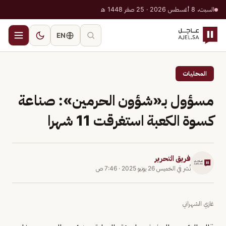
السبت، 8 أغسطس 2026 · 25 صفر 1448 هـ
EN
المحليات
مسؤول بـ«شؤون الحرمين»: صناعة
كسوة الكعبة استغرقت 11 شهرا
فريق التحرير
نُشر في
الخميس 26 يونيو 2025
·
7:46 ص
غازي الشهراني