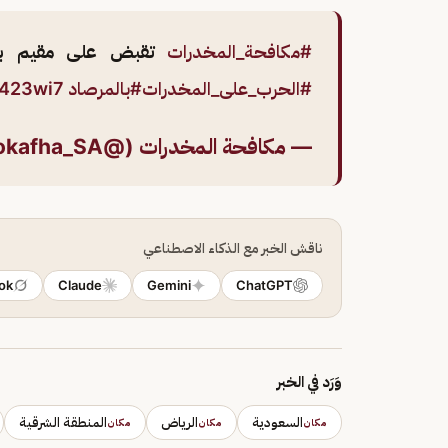
#مكافحة_المخدرات
تقبض على مقيم بمنطق
#الحرب_على_المخدرات
#بالمرصاد
A423wi7
— مكافحة المخدرات (@Mokafha_SA)
ناقش الخبر مع الذكاء الاصطناعي
ok
Claude
Gemini
ChatGPT
وَرَد في الخبر
السعودية
الرياض
المنطقة الشرقية
مكان
مكان
مكان