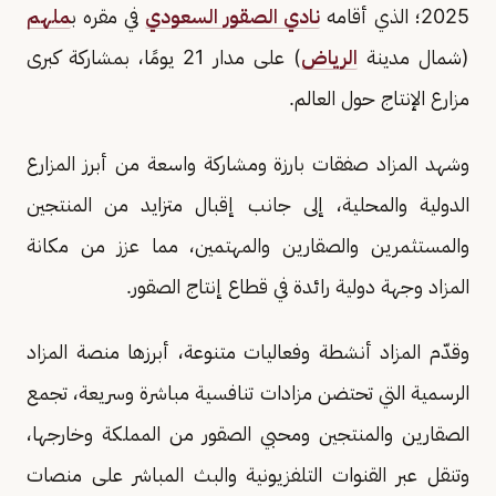
2025؛ الذي أقامه
نادي الصقور السعودي
في مقره ب
ملهم
(شمال مدينة
الرياض
) على مدار 21 يومًا، بمشاركة كبرى
مزارع الإنتاج حول العالم.
وشهد المزاد صفقات بارزة ومشاركة واسعة من أبرز المزارع
الدولية والمحلية، إلى جانب إقبال متزايد من المنتجين
والمستثمرين والصقارين والمهتمين، مما عزز من مكانة
المزاد وجهة دولية رائدة في قطاع إنتاج الصقور.
وقدّم المزاد أنشطة وفعاليات متنوعة، أبرزها منصة المزاد
الرسمية التي تحتضن مزادات تنافسية مباشرة وسريعة، تجمع
الصقارين والمنتجين ومحبي الصقور من المملكة وخارجها،
وتنقل عبر القنوات التلفزيونية والبث المباشر على منصات