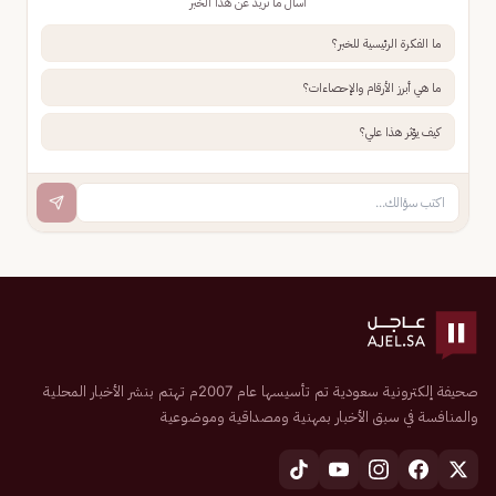
اسأل ما تريد عن هذا الخبر
ما الفكرة الرئيسية للخبر؟
ما هي أبرز الأرقام والإحصاءات؟
كيف يؤثر هذا علي؟
صحيفة إلكترونية سعودية تم تأسيسها عام 2007م تهتم بنشر الأخبار المحلية
والمنافسة في سبق الأخبار بمهنية ومصداقية وموضوعية