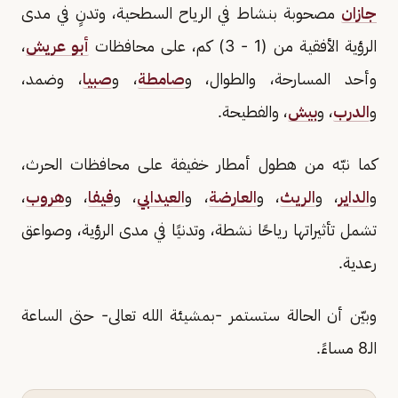
جازان
مصحوبة بنشاط في الرياح السطحية، وتدنٍ في مدى
الرؤية الأفقية من (1 - 3) كم، على محافظات
أبو عريش
،
وأحد المسارحة، والطوال، و
صامطة
، و
صبيا
، وضمد،
و
الدرب
، و
بيش
، والفطيحة.
كما نبّه من هطول أمطار خفيفة على محافظات الحرث،
و
الداير
، و
الريث
، و
العارضة
، و
العيدابي
، و
فيفا
، و
هروب
،
تشمل تأثيراتها رياحًا نشطة، وتدنيًا في مدى الرؤية، وصواعق
رعدية.
وبيّن أن الحالة ستستمر -بمشيئة الله تعالى- حتى الساعة
الـ8 مساءً.