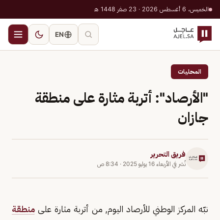
الخميس، 6 أغسطس 2026 · 23 صفر 1448 هـ
EN
المحليات
"الأرصاد": أتربة مثارة على منطقة
جازان
فريق التحرير
نُشر في
الأربعاء 16 يوليو 2025
·
8:34 ص
نبّه المركز الوطني للأرصاد اليوم, من أتربة مثارة على
منطقة