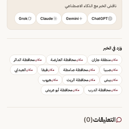
ناقش الخبر مع الذكاء الاصطناعي
Grok
Claude
Gemini
ChatGPT
وَرَد في الخبر
منطقة جازان
محافظة العارضة
محافظة الدائر
مكان
مكان
مكان
صبيا
محافظة صامطة
فيفا
العيدابي
مكان
مكان
مكان
مكان
بيش
محافظة الريث
هروب
مكان
مكان
مكان
محافظة الدرب
محافظة أبو عريش
مكان
مكان
التعليقات
(
0
)