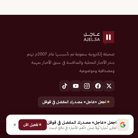
صحيفة إلكترونية سعودية تم تأسيسها عام 2007م تهتم
بنشر الأخبار المحلية والمنافسة في سبق الأخبار بمهنية
ومصداقية وموضوعية
★
اجعل «عاجل» مصدرك المفضل في قوقل
اجعل «عاجل» مصدرك المفضل في قوقل
★
تفعيل الآن
لتظهر أخبارنا أولاً ضمن «أهم الأخبار» في نتائج البحث
جميع الحقوق محفوظة لـ شركة إيجاز للنشر الإلكتروني المالكة لصحيفة عاجل