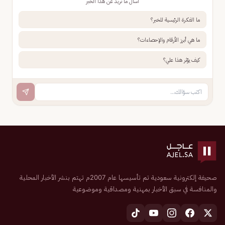
اسأل ما تريد عن هذا الخبر
ما الفكرة الرئيسية للخبر؟
ما هي أبرز الأرقام والإحصاءات؟
كيف يؤثر هذا علي؟
صحيفة إلكترونية سعودية تم تأسيسها عام 2007م تهتم بنشر الأخبار المحلية
والمنافسة في سبق الأخبار بمهنية ومصداقية وموضوعية