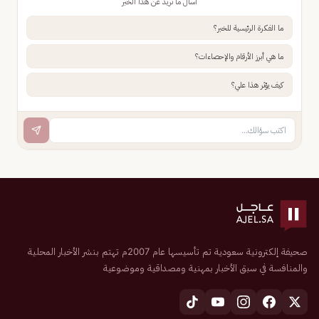
اسأل ما تريد عن هذا الخبر
ما الفكرة الرئيسية للخبر؟
ما هي أبرز الأرقام والإحصاءات؟
كيف يؤثر هذا علي؟
صحيفة إلكترونية سعودية تم تأسيسها عام 2007م تهتم بنشر الأخبار المحلية
والمنافسة في سبق الأخبار بمهنية ومصداقية وموضوعية