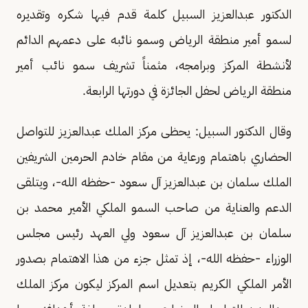
الدكتور عبدالعزيز السبيل كلمة قدم فيها شكره وتقديره
لسمو أمير منطقة الرياض وسمو نائبه على دعمهم الدائم
لأنشطة المركز وبرامجه، مثمناً تشريف سمو نائب أمير
منطقة الرياض لحفل الجائزة في دورتها الرابعة.
وقال الدكتور السبيل: يحظى مركز الملك عبدالعزيز للتواصل
الحضاري باهتمام ورعاية من مقام خادم الحرمين الشريفين
الملك سلمان بن عبدالعزيز آل سعود -حفظه الله-، ويتلقى
الدعم والعناية من صاحب السمو الملكي الأمير محمد بن
سلمان بن عبدالعزيز آل سعود ولي العهد رئيس مجلس
الوزراء -حفظه الله-، إذ تمثل جزء من هذا الاهتمام بصدور
الأمر الملكي الكريم بتعديل اسم المركز ليكون مركز الملك