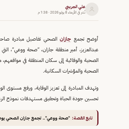
علي الجريبي
نُشر في
الأربعاء 8 يوليو 2026
·
1:38 م
أوضح تجمع
جازان
الصحي تفاصيل مبادرة صاحب 
عبدالعزيز، أمير منطقة جازان، “صحة ووعي”، التي 
الصحية والوقائية إلى سكان المنطقة في مواقعهم، من
الصحية والمؤشرات السكانية.
وتهدف المبادرة إلى تعزيز الوقاية، ورفع مستوى ا
تحسين جودة الحياة وتحقيق مستهدفات نموذج الرع
تابع القصة:
"صحة ووعي".. تجمع جازان الصحي يوضح ت