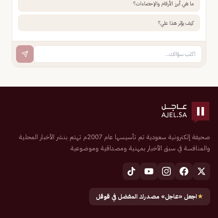
ما هي أبرز الأرقام والإحصاءات؟
كيف يؤثر هذا علي؟
صحيفة إلكترونية سعودية تم تأسيسها عام 2007م تهتم بنشر الأخبار المحلية
والمنافسة في سبق الأخبار بمهنية ومصداقية وموضوعية
★
اجعل «عاجل» مصدرك المفضل في قوقل