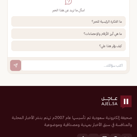
اسأل ما تريد عن هذا الخبر
ما الفكرة الرئيسية للخبر؟
ما هي أبرز الأرقام والإحصاءات؟
كيف يؤثر هذا علي؟
صحيفة إلكترونية سعودية تم تأسيسها عام 2007م تهتم بنشر الأخبار المحلية
والمنافسة في سبق الأخبار بمهنية ومصداقية وموضوعية