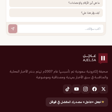
ما هي أبرز الأرقام والإحصاءات؟
كيف يؤثر هذا علي؟
صحيفة إلكترونية سعودية تم تأسيسها عام 2007م تهتم بنشر الأخبار المحلية
والمنافسة في سبق الأخبار بمهنية ومصداقية وموضوعية
★
اجعل «عاجل» مصدرك المفضل في قوقل