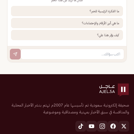
اسأل ما تريد عن هذا الخبر
ما الفكرة الرئيسية للخبر؟
ما هي أبرز الأرقام والإحصاءات؟
كيف يؤثر هذا علي؟
صحيفة إلكترونية سعودية تم تأسيسها عام 2007م تهتم بنشر الأخبار المحلية
والمنافسة في سبق الأخبار بمهنية ومصداقية وموضوعية