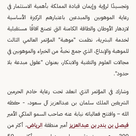
وتجسيدًا لرؤية وإيمان قيادة المملكة بأهمية الاستثمار في
رعاية الموهوبين والمبدعين باعتبارهم الركيزة الأساسية
لازدهار الأوطان والطاقة الكامنة التي تصنع آفاقًا مستقبلية
لخدمة البشرية، نظمت "موهبة" المؤتمر العالمي الثالث
للموهبة والإبداع، الذي جمع نخبةً من الخبراء والموهوبين في
مجالات العلوم والتقنية والابتكار، بعنوان "عقول مبدعة بلا
حدود".
وشارك في المؤتمر الذي انعقد تحت رعاية خادم الحرمين
الشريفين الملك سلمان بن عبدالعزيز آل سعود، - حفظه
الله – وافتتح فعالياته نيابة عنه صاحب السمو الملكي الأمير
فيصل بن بندر بن عبدالعزيز
أمير منطقة
الرياض
، أكثر من