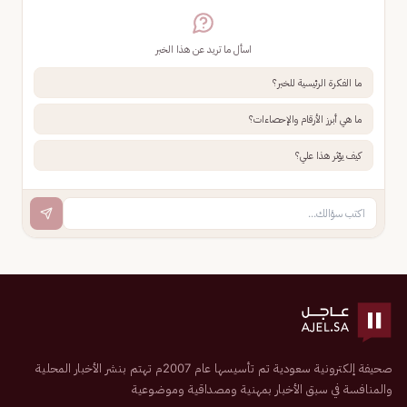
اسأل ما تريد عن هذا الخبر
ما الفكرة الرئيسية للخبر؟
ما هي أبرز الأرقام والإحصاءات؟
كيف يؤثر هذا علي؟
صحيفة إلكترونية سعودية تم تأسيسها عام 2007م تهتم بنشر الأخبار المحلية
والمنافسة في سبق الأخبار بمهنية ومصداقية وموضوعية