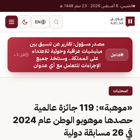
الخميس، 6 أغسطس 2026 · 23 صفر 1448 هـ
EN
مصدر مسؤول: تقارير عن تنسيق بين
ميليشيات عراقية وحوثية للاعتداء
عاجل
قبل 3 د
على المملكة.. وسنتخذ جميع
الإجراءات للتعامل مع أي عدوان
المحليات
«موهبة»: 119 جائزة عالمية
حصدها موهوبو الوطن عام 2024
في 26 مسابقة دولية