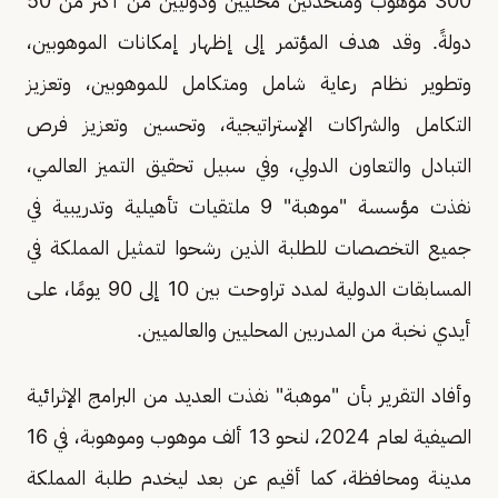
300 موهوب ومتحدثين محليين ودوليين من أكثر من 50
دولةً. وقد هدف المؤتمر إلى إظهار إمكانات الموهوبين،
وتطوير نظام رعاية شامل ومتكامل للموهوبين، وتعزيز
التكامل والشراكات الإستراتيجية، وتحسين وتعزيز فرص
التبادل والتعاون الدولي، وفي سبيل تحقيق التميز العالمي،
نفذت مؤسسة "موهبة" 9 ملتقيات تأهيلية وتدريبية في
جميع التخصصات للطلبة الذين رشحوا لتمثيل المملكة في
المسابقات الدولية لمدد تراوحت بين 10 إلى 90 يومًا، على
أيدي نخبة من المدربين المحليين والعالميين.
وأفاد التقرير بأن "موهبة" نفذت العديد من البرامج الإثرائية
الصيفية لعام 2024، لنحو 13 ألف موهوب وموهوبة، في 16
مدينة ومحافظة، كما أقيم عن بعد ليخدم طلبة المملكة