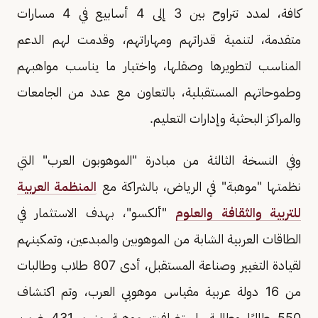
كافة، لمدد تتراوح بين 3 إلى 4 أسابيع في 4 مسارات
متقدمة، لتنمية قدراتهم ومهاراتهم، وقدمت لهم الدعم
المناسب لتطويرها وصقلها، واختيار ما يناسب مواهبهم
وطموحاتهم المستقبلية، بالتعاون مع عدد من الجامعات
والمراكز البحثية وإدارات التعليم.
وفي النسخة الثالثة من مبادرة "الموهوبون العرب" التي
نظمتها "موهبة" في الرياض، بالشراكة مع
المنظمة العربية
للتربية والثقافة والعلوم
"ألكسو"، بهدف الاستثمار في
الطاقات العربية الشابة من الموهوبين والمبدعين، وتمكينهم
لقيادة التغيير وصناعة المستقبل، أدى 807 طلاب وطالبات
من 16 دولة عربية مقياس موهوبي العرب، وتم اكتشاف
550 طالبًا وطالبة، استضافت موهبة منهم 431 ضمن