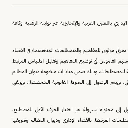
ي باللغتين العربية والإنجليزية عبر بوابته الرقمية وكافة
ع معرفي موثوق للمفاهيم والمصطلحات المتخصصة في القضاء
هم القاموس في توضيح المفاهيم وتقليل الالتباس المرتبط
ة للمصطلحات، وذلك ضمن مبادرات منظومة ديوان المظالم
قضائي، وييسر الوصول إلى المعرفة القانونية المتخصصة، ويرتقي
ول إلى محتواه بسهولة عبر اختيار الحرف الأول للمصطلح،
ات المرتبطة بالقضاء الإداري وديوان المظالم وتعريفها