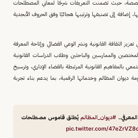
تخصصة، حيث تضمنت التعريفات شرحًا لمعاني المصطلحات
، إضافة إلى تصنيفها وترتيبها هجائيًا وفق الحروف الأبجدية
تعزيز الثقافة القانونية ونشر الوعي القضائي وإتاحة المعرفة
ختصين والممارسين والباحثين وطلاب الدراسات القانونية
معي بالمفاهيم القانونية المرتبطة بالقضاء الإداري، وترسيخ
مة ديوان المظالم وخدماتها الرقمية، بما يدعم بناء تجربة
المعرفي..
#ديوان_المظالم
يُطلق قاموس مصطلحات
pic.twitter.com/47eZrVZ8