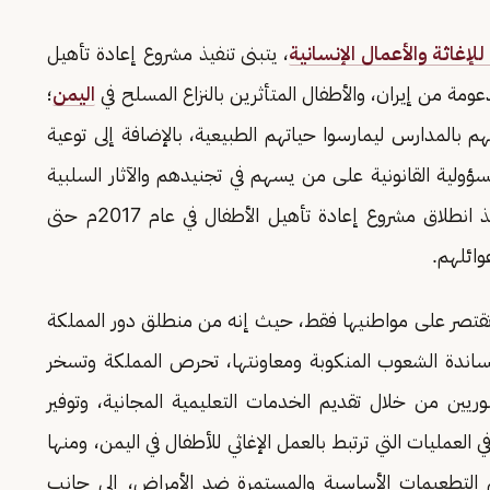
لإغاثة والأعمال الإنسانية
، يتبنى تنفيذ مشروع إعادة تأهيل
ومة من إيران، والأطفال المتأثرين بالنزاع المسلح في
اليمن
؛
بالمدارس ليمارسوا حياتهم الطبيعية، بالإضافة إلى توعية
سؤولية القانونية على من يسهم في تجنيدهم والآثار السلبية
المترتبة على الأطفال والمجتمع، مشيرة إلى أنه منذ انطلاق مشروع إعادة تأهيل الأطفال في عام 2017م حتى
تقتصر على مواطنيها فقط، حيث إنه من منطلق دور المملكة
مساندة الشعوب المنكوبة ومعاونتها، تحرص المملكة وتسخر
وريين من خلال تقديم الخدمات التعليمية المجانية، وتوفير
 العمليات التي ترتبط بالعمل الإغاثي للأطفال في اليمن، ومنها
يم التطعيمات الأساسية والمستمرة ضد الأمراض، إلى جانب