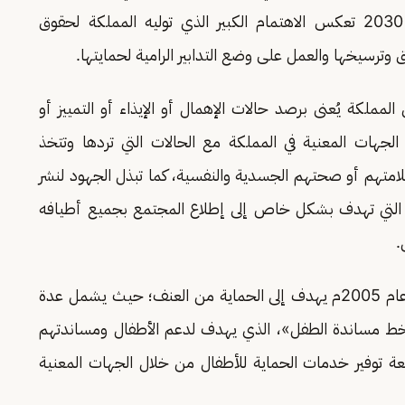
الأطفال وحمايتهم، مشيرة إلى أن رؤية المملكة 2030 تعكس الاهتمام الكبير الذي توليه المملكة لحقوق
ق وترسيخها والعمل على وضع التدابير الرامية لحمايتها.
المملكة يُعنى برصد حالات الإهمال أو الإيذاء أو التمييز أو
لجهات المعنية في المملكة مع الحالات التي تردها وتتخذ
سلامتهم أو صحتهم الجسدية والنفسية، كما تبذل الجهود لنشر
عية التي تهدف بشكل خاص إلى إطلاع المجتمع بجميع أطيافه
.
وأوضحت، أن برنامج الأمان الأسري الذي أُنشئ في عام 2005م يهدف إلى الحماية من العنف؛ حيث يشمل عدة
خط مساندة الطفل»، الذي يهدف لدعم الأطفال ومساندتهم
بعة توفير خدمات الحماية للأطفال من خلال الجهات المعنية