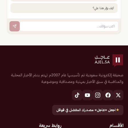
كيف يؤثر هذا علي؟
صحيفة إلكترونية سعودية تم تأسيسها عام 2007م تهتم بنشر الأخبار المحلية
والمنافسة في سبق الأخبار بمهنية ومصداقية وموضوعية
★
اجعل «عاجل» مصدرك المفضل في قوقل
الأقسام
روابط سريعة