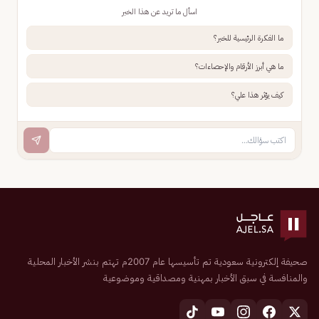
اسأل ما تريد عن هذا الخبر
ما الفكرة الرئيسية للخبر؟
ما هي أبرز الأرقام والإحصاءات؟
كيف يؤثر هذا علي؟
صحيفة إلكترونية سعودية تم تأسيسها عام 2007م تهتم بنشر الأخبار المحلية
والمنافسة في سبق الأخبار بمهنية ومصداقية وموضوعية