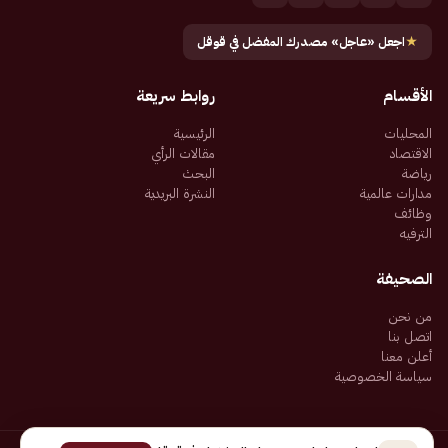
★
اجعل «عاجل» مصدرك المفضل في قوقل
الأقسام
روابط سريعة
المحليات
الرئيسية
الاقتصاد
مقالات الرأي
رياضة
البحث
مدارات عالمية
النشرة البريدية
وظائف
الترفيه
الصحيفة
من نحن
اتصل بنا
أعلن معنا
سياسة الخصوصية