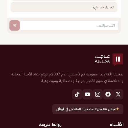
كيف يؤثر هذا علي؟
صحيفة إلكترونية سعودية تم تأسيسها عام 2007م تهتم بنشر الأخبار المحلية
والمنافسة في سبق الأخبار بمهنية ومصداقية وموضوعية
★
اجعل «عاجل» مصدرك المفضل في قوقل
الأقسام
روابط سريعة