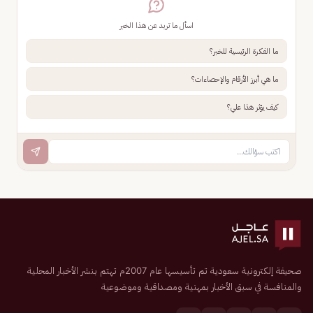
اسأل ما تريد عن هذا الخبر
ما الفكرة الرئيسية للخبر؟
ما هي أبرز الأرقام والإحصاءات؟
كيف يؤثر هذا علي؟
صحيفة إلكترونية سعودية تم تأسيسها عام 2007م تهتم بنشر الأخبار المحلية
والمنافسة في سبق الأخبار بمهنية ومصداقية وموضوعية