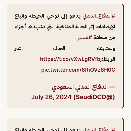
#الدفاع_المدني
يدعو إلى توخي الحيطة واتباع
الإرشادات إثر الحالة المناخية التي تشهدها أجزاء
من منطقة
#عسير
.
ولمتابعة الحالة عبر
الرابط:
https://t.co/vXwLgRVfbj
pic.twitter.com/8RiOVz8H0C
— الدفاع المدني السعودي
July 26, 2024
(@SaudiDCD)
#الدفاع_المدني
يدعو إلى توخي الحيطة واتباع