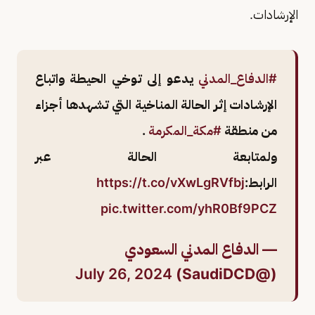
الإرشادات.
#الدفاع_المدني
يدعو إلى توخي الحيطة واتباع
الإرشادات إثر الحالة المناخية التي تشهدها أجزاء
من منطقة
#مكة_المكرمة
.
ولمتابعة الحالة عبر
الرابط:
https://t.co/vXwLgRVfbj
pic.twitter.com/yhR0Bf9PCZ
— الدفاع المدني السعودي
July 26, 2024
(@SaudiDCD)