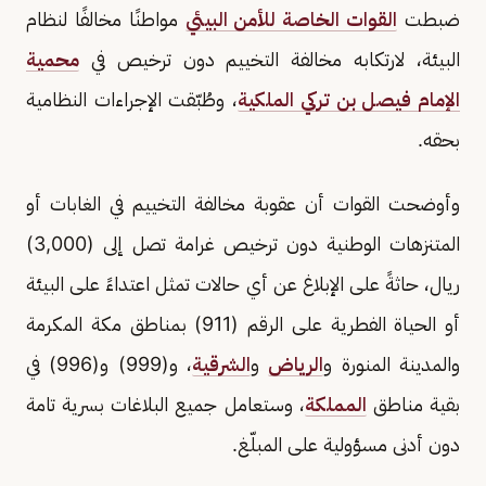
ضبطت
القوات الخاصة للأمن البيئي
مواطنًا مخالفًا لنظام
البيئة، لارتكابه مخالفة التخييم دون ترخيص في
محمية
الإمام فيصل بن تركي الملكية
، وطُبّقت الإجراءات النظامية
بحقه.
وأوضحت القوات أن عقوبة مخالفة التخييم في الغابات أو
المتنزهات الوطنية دون ترخيص غرامة تصل إلى (3,000)
ريال، حاثةً على الإبلاغ عن أي حالات تمثل اعتداءً على البيئة
أو الحياة الفطرية على الرقم (911) بمناطق مكة المكرمة
والمدينة المنورة و
الرياض
و
الشرقية
، و(999) و(996) في
بقية مناطق
المملكة
، وستعامل جميع البلاغات بسرية تامة
دون أدنى مسؤولية على المبلّغ.