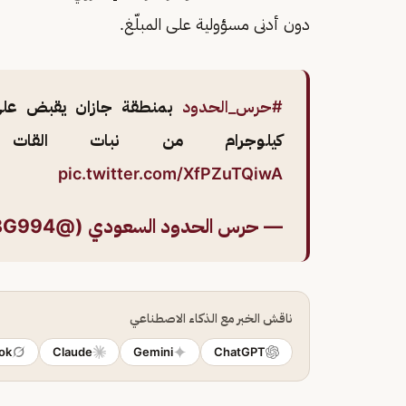
دون أدنى مسؤولية على المبلّغ.
#حرس_الحدود
كيلوجرام من نبات القات ا
pic.twitter.com/XfPZuTQiwA
— حرس الحدود السعودي (@BG994)
ناقش الخبر مع الذكاء الاصطناعي
ok
Claude
Gemini
ChatGPT