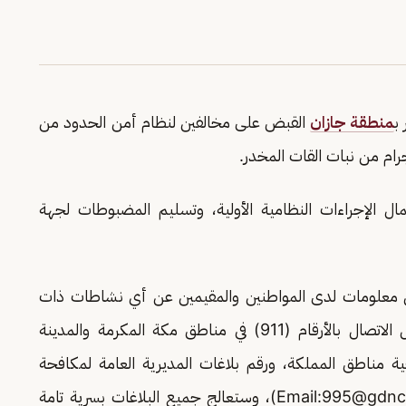
ب
منطقة جازان
القبض على مخالفين لنظام أمن الحدود من
ال الإجراءات النظامية الأولية، وتسليم المضبوطات لجهة
 من معلومات لدى المواطنين والمقيمين عن أي نشاطات ذات
صلة بتهريب أو ترويج المخدرات، وذلك من خلال الاتصال بالأرقام (911) في مناطق مكة المكرمة والمدينة
رياض والشرقية و(999) و(994) في بقية مناطق المملكة، ورقم بلاغات المديرية العامة لمكافحة
995@gdnc.
)، وستعالج جميع البلاغات بسرية تامة