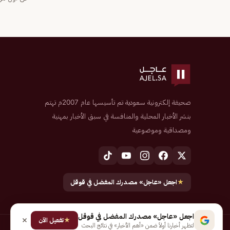
صحيفة إلكترونية سعودية تم تأسيسها عام 2007م تهتم
بنشر الأخبار المحلية والمنافسة في سبق الأخبار بمهنية
ومصداقية وموضوعية
★
اجعل «عاجل» مصدرك المفضل في قوقل
اجعل «عاجل» مصدرك المفضل في قوقل
★
تفعيل الآن
لتظهر أخبارنا أولاً ضمن «أهم الأخبار» في نتائج البحث
جميع الحقوق محفوظة لـ شركة إيجاز للنشر الإلكتروني المالكة لصحيفة عاجل