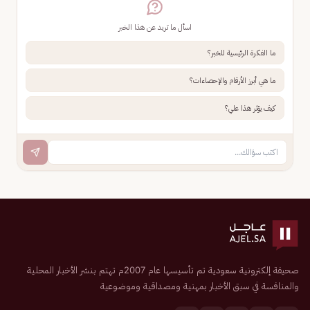
اسأل ما تريد عن هذا الخبر
ما الفكرة الرئيسية للخبر؟
ما هي أبرز الأرقام والإحصاءات؟
كيف يؤثر هذا علي؟
صحيفة إلكترونية سعودية تم تأسيسها عام 2007م تهتم بنشر الأخبار المحلية
والمنافسة في سبق الأخبار بمهنية ومصداقية وموضوعية