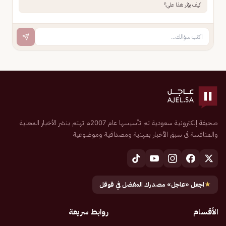
كيف يؤثر هذا علي؟
صحيفة إلكترونية سعودية تم تأسيسها عام 2007م تهتم بنشر الأخبار المحلية
والمنافسة في سبق الأخبار بمهنية ومصداقية وموضوعية
★
اجعل «عاجل» مصدرك المفضل في قوقل
الأقسام
روابط سريعة