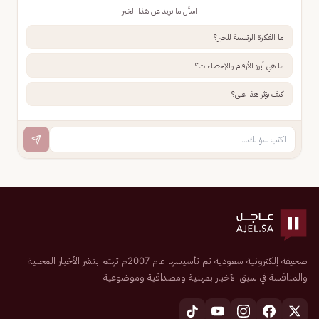
اسأل ما تريد عن هذا الخبر
ما الفكرة الرئيسية للخبر؟
ما هي أبرز الأرقام والإحصاءات؟
كيف يؤثر هذا علي؟
صحيفة إلكترونية سعودية تم تأسيسها عام 2007م تهتم بنشر الأخبار المحلية
والمنافسة في سبق الأخبار بمهنية ومصداقية وموضوعية