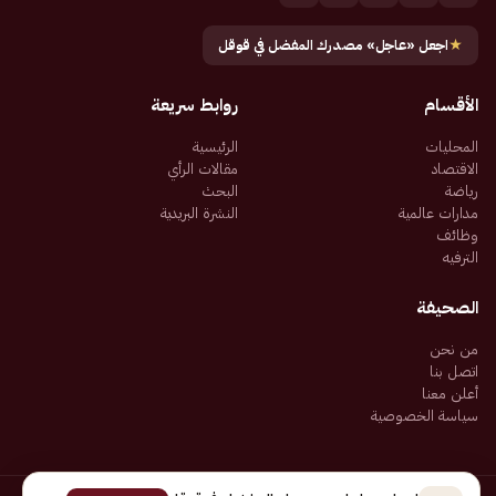
★
اجعل «عاجل» مصدرك المفضل في قوقل
الأقسام
روابط سريعة
المحليات
الرئيسية
الاقتصاد
مقالات الرأي
رياضة
البحث
مدارات عالمية
النشرة البريدية
وظائف
الترفيه
الصحيفة
من نحن
اتصل بنا
أعلن معنا
سياسة الخصوصية