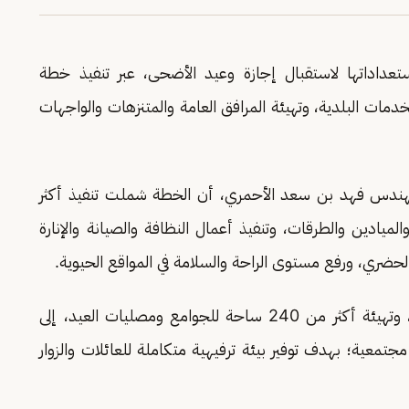
تعداداتها لاستقبال إجازة وعيد الأضحى، عبر تنفيذ خطة
دمات البلدية، وتهيئة المرافق العامة والمتنزهات والواجهات
هندس فهد بن سعد الأحمري، أن الخطة شملت تنفيذ أكثر
رع والميادين والطرقات، وتنفيذ أعمال النظافة والصيانة والإنارة
لحضري، ورفع مستوى الراحة والسلامة في المواقع الحيوية.
وأشار إلى رفع جاهزية 264 متنزهًا وحديقة عامة، وتهيئة أكثر من 240 ساحة للجوامع ومصليات العيد، إلى
حدائق مجتمعية؛ بهدف توفير بيئة ترفيهية متكاملة للعائلات والزوار