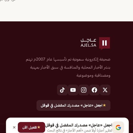
صحيفة إلكترونية سعودية تم تأسيسها عام 2007م تهتم
بنشر الأخبار المحلية والمنافسة في سبق الأخبار بمهنية
ومصداقية وموضوعية
★
اجعل «عاجل» مصدرك المفضل في قوقل
اجعل «عاجل» مصدرك المفضل في قوقل
★
تفعيل الآن
لتظهر أخبارنا أولاً ضمن «أهم الأخبار» في نتائج البحث
جميع الحقوق محفوظة لـ شركة إيجاز للنشر الإلكتروني المالكة لصحيفة عاجل