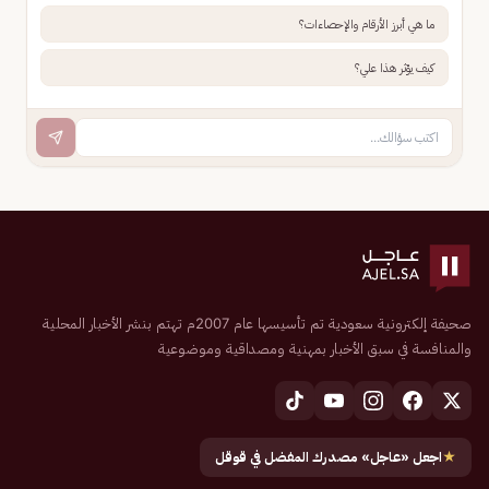
ما هي أبرز الأرقام والإحصاءات؟
كيف يؤثر هذا علي؟
صحيفة إلكترونية سعودية تم تأسيسها عام 2007م تهتم بنشر الأخبار المحلية
والمنافسة في سبق الأخبار بمهنية ومصداقية وموضوعية
★
اجعل «عاجل» مصدرك المفضل في قوقل