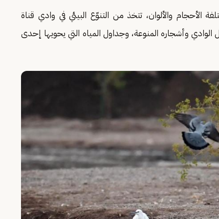
فة الأحجام والألوان، تتخذ من التنوّع البيئي في وادي قناة
كّل الوادي وأشجاره المنوعة، وجداول المياه التي يحويها إحدى