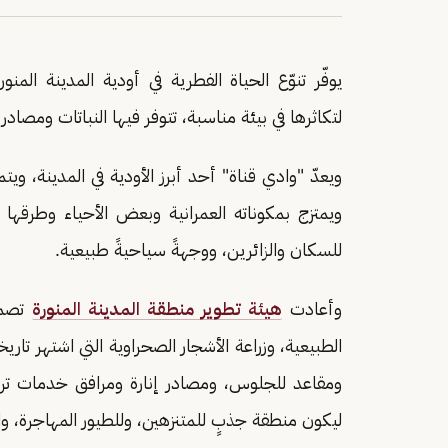
يوفّر تنوّع الحياة الفطرية في أودية المدينة المنور
لتكاثرها في بيئة مناسبة، تتوفر فيها النباتات ومصادر 
ويعدّ "وادي قناة" أحد أبرز الأودية في المدينة، ويتم
ويمتزج بمكوناته العمرانية وبعض الأحياء وطرقها 
للسكان والزائرين، ووجهةً سياحيةً طبيعية.
وأعادت
هيئة تطوير منطقة المدينة المنورة
تصمي
الطبيعية، وزراعة الأشجار الصحراوية التي اشتهر تا
ومقاعد للجلوس، ومصادر إنارة ومرافق خدمات تراع
ليكون منطقة جذبٍ للمتنزهين، وللطيور المهاجرة، وا