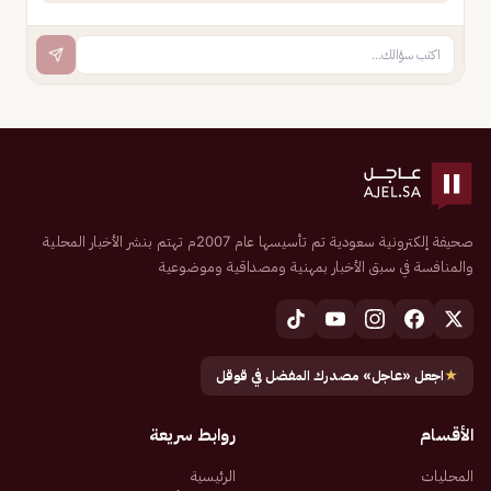
صحيفة إلكترونية سعودية تم تأسيسها عام 2007م تهتم بنشر الأخبار المحلية
والمنافسة في سبق الأخبار بمهنية ومصداقية وموضوعية
★
اجعل «عاجل» مصدرك المفضل في قوقل
الأقسام
روابط سريعة
المحليات
الرئيسية