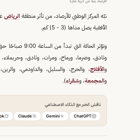
الأرصاد ينبه من أتربة مثارة
نبّه المركز الوطني للأرصاد، من تأثر منطقة
الرياض
غد
الأفقية يصل مداها (3 - 5) كم.
وتؤثر الحالة التي تبدأ من الساعة 9:00 صباحًا حتى 6:00 مساءً، على العاصمة الرياض ومحافظات (
وثادق، وضرما، ورماح، ومرات، وثادق، وحريملاء، 
و
الأفلاج
، والخرج، والسليل، والداودمي، والرين،
و
المجمعة
، و
شقراء
).
ناقش الخبر مع الذكاء الاصطناعي
ok
Claude
Gemini
ChatGPT