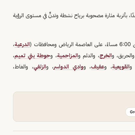
ًا، بأتربة مثارة مصحوبة برياح نشطة وتدنٍّ في مستوى الرؤية
الدرعية
،
والحريق، و
الخرج
، والدلم و
المزاحمية
، و
حوطة بني تميم
،
 و
القويعية
، و
عفيف
، و
وادي الدواسر
، و
الزلفي
، والغاط،
Gr