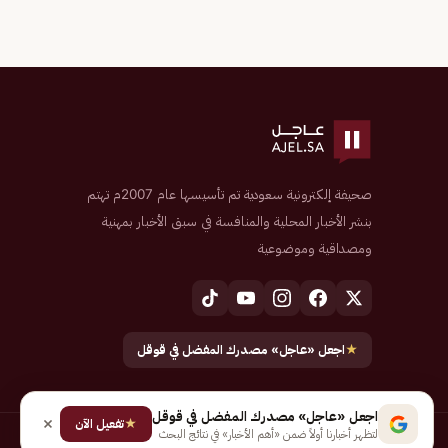
صحيفة إلكترونية سعودية تم تأسيسها عام 2007م تهتم
بنشر الأخبار المحلية والمنافسة في سبق الأخبار بمهنية
ومصداقية وموضوعية
★
اجعل «عاجل» مصدرك المفضل في قوقل
اجعل «عاجل» مصدرك المفضل في قوقل
★
تفعيل الآن
لتظهر أخبارنا أولاً ضمن «أهم الأخبار» في نتائج البحث
جميع الحقوق محفوظة لـ شركة إيجاز للنشر الإلكتروني المالكة لصحيفة عاجل