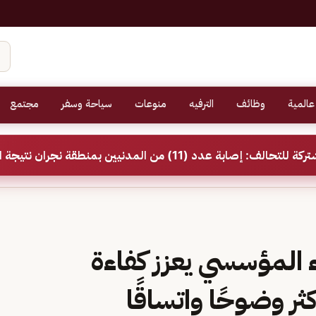
عالمية
وظائف
الترفيه
منوعات
سياحة وسفر
مجتمع
د (11) من المدنيين بمنطقة نجران نتيجة اعتداءات إرهابية حوثية
 المؤسسي يعزز كفاءة
ر وضوحًا واتساقًا