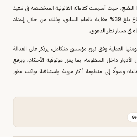
 النضج، حيث أسهمت كفاءاته القانونية المتخصصة في تنفيذ
أكثر من 380 ألف عملية خلال عام 2025، بارتفاع بلغ 39% مقارنة بالعام السابق، وذلك من خلال إعداد
اة في مسار نظر الدعوى.
متها العدلية وفق نهج مؤسسي متكامل، يرتكز على العدالة
 الأدوار داخل المنظومة، بما يعزز موثوقية الأحكام، ويرفع
لية؛ وصولًا إلى منظومة أكثر مرونة واستباقية تواكب تطور
Gr