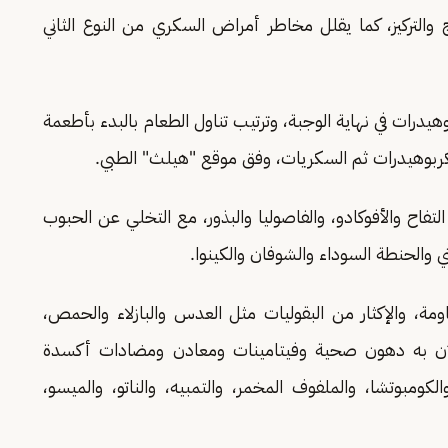
التركيز، كما يقلل مخاطر أمراض السكري من النوع الثاني
درات في نهاية الوجبة، وترتيب تناول الطعام بالبدء بأطعمة
كربوهيدرات ثم السكريات، وفق موقع "هيلث" الطبي.
لتفاح والأفوكادو، والفاصوليا والبذور، مع التخلي عن الحبوب
ني والحنطة السوداء والشوفان والكينوا.
ة، والإكثار من البقوليات مثل العدس والبازلاء والحمص،
ادو لأن به دهون صحية وفيتامينات ومعادن ومضادات أكسدة
الكومبوتشا، والملفوف المخمر، والتمبيه، والناتو، والميسو،