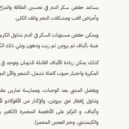
يساعد خفض سكر الدم في تحسين الطاقة والمزاج و
وأمراض القب ومشكلات البصر وتلف الكلى.
ويمكن خفض مستويات السكر في الدم بتناول الكربوهي
غنية بألياف ثم بروتين ثم زيت ودهون ويلي ذلك ال
كذلك يمكن زيادة الألياف القابلة للذوبان وتوجد في ا
المكررة واختيار حبوب كاملة تشمل، الشعير والأرز الب
ويفضل المشي بعد الوجبات، وممارسة تمارين مقاوم
وتناول إفطار غني ببروتين، والإكثار من الأفوك
وألياف، و التركيز على الأطعمة المخمرة (الكفير، و
والكيمتشي، وخبز العجين المخمر).