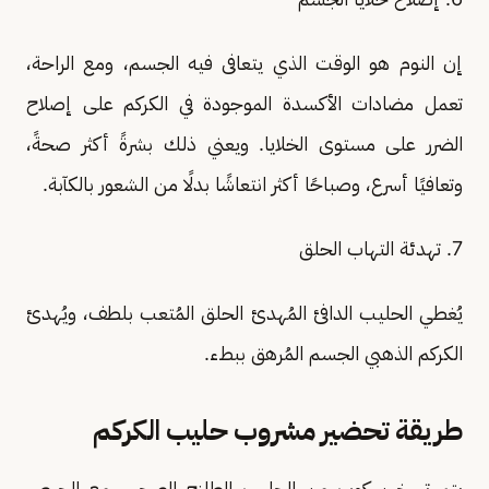
إن النوم هو الوقت الذي يتعافى فيه الجسم، ومع الراحة،
تعمل مضادات الأكسدة الموجودة في الكركم على إصلاح
الضرر على مستوى الخلايا. ويعني ذلك بشرةً أكثر صحةً،
وتعافيًا أسرع، وصباحًا أكثر انتعاشًا بدلًا من الشعور بالكآبة.
7. تهدئة التهاب الحلق
يُغطي الحليب الدافئ المُهدئ الحلق المُتعب بلطف، ويُهدئ
الكركم الذهبي الجسم المُرهق ببطء.
طريقة تحضير مشروب حليب الكركم
يتم تسخين كوب من الحليب الطازج الصحي، مع الحرص