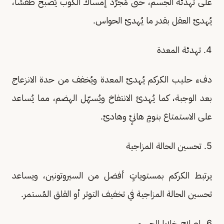
على تهدئة الجسم، حتى مُجرّد إمساك الكوب يُصبح طقسًا،
يُهدئ العقل بقدر ما يُهدئ الحواس.
4. تهدئة المعدة
دفء حليب الكركم يُهدئ المعدة ويُخفف من حدة الانزعاج
بعد الوجبة، كما يُهدئ الانتفاخ ويُسهّل الهضم، مما يُساعد
على الاستمتاع بنومٍ هانئٍ وهادئ.
5. تحسين الحالة المزاجية
يرتبط الكركم بمستوياتٍ أفضل من السيروتونين، ويساعد
تحسين الحالة المزاجية في تخفيف التوتر أو القلق المُستمر.
6. إصلاح خلايا الجسم