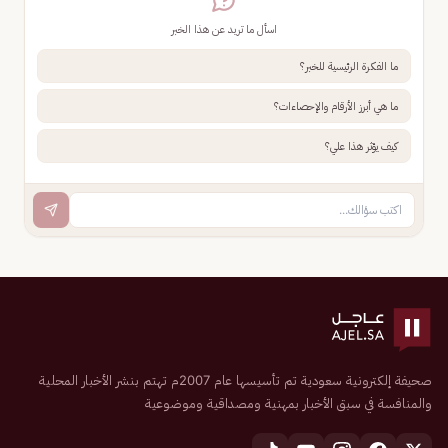
اسأل ما تريد عن هذا الخبر
ما الفكرة الرئيسية للخبر؟
ما هي أبرز الأرقام والإحصاءات؟
كيف يؤثر هذا علي؟
صحيفة إلكترونية سعودية تم تأسيسها عام 2007م تهتم بنشر الأخبار المحلية
والمنافسة في سبق الأخبار بمهنية ومصداقية وموضوعية