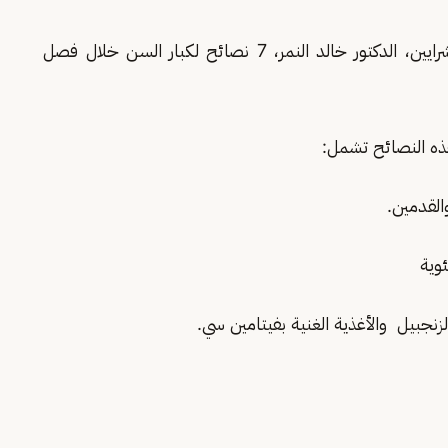
وجه استشاري وأستاذ أمراض القلب وقسطرة الشرايين، الدكتور خالد النمر، 7 نصائح لكبار السن خلال فصل
ه النصائح تشمل: