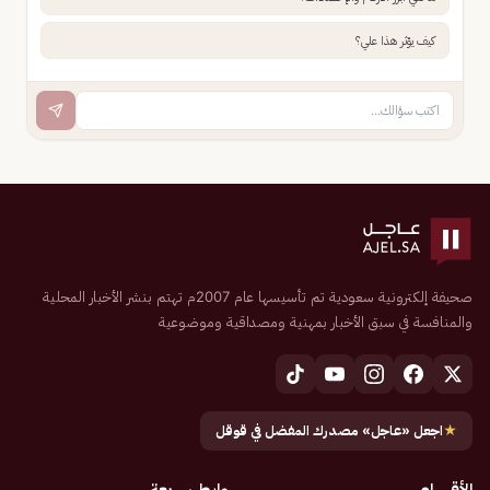
كيف يؤثر هذا علي؟
صحيفة إلكترونية سعودية تم تأسيسها عام 2007م تهتم بنشر الأخبار المحلية
والمنافسة في سبق الأخبار بمهنية ومصداقية وموضوعية
★
اجعل «عاجل» مصدرك المفضل في قوقل
الأقسام
روابط سريعة